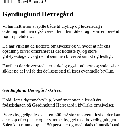





Rated 5 out of 5
Gørdinglund Herregård
Vi har haft æren at spille både til bryllup og fødselsdag i
Gørdinglund men også været der i den røde dragt, som en berømt
figur i juletiden…
De har virkelig de flotteste omgivelser og vi nyder at når ens
opstilling bliver omkranset af det flotteste tyl og store
gulvlysestager… og det til sammen bliver så smukt og festligt.
Familien der driver stedet er virkelig også jordnære og søde, så er
sikker på at I vil få det dejligste sted til jeres eventuelle bryllup.
Gørdinglund Herregård skriver:
Hold Jeres drømmebryllup, konfirmationen eller 40 års
fødselsdagen på Gørdinglund Herregård i idylliske omgivelser.
Vores hyggelige festsal – en 300 m2 stor renoveret festsal der kan
deles op efter ønske og er sammenbygget med hovedbygningen.
Salen kan rumme op til 150 personer og med plads til musik/band.