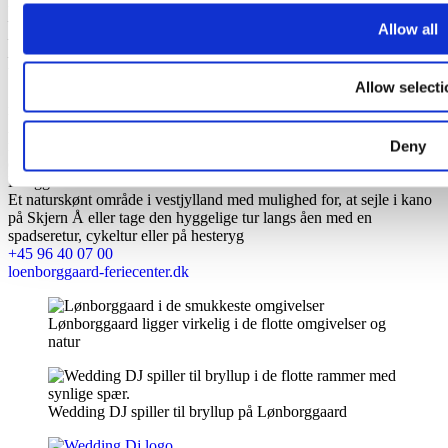
rulleskøjteløb.
– Opladning af elbiler.
Allow all
– Skønne naturomgivelser
– Konferencefaciliteter
Værelserne:
Allow selecti
15 soveværelser med dobbeltsenge med egen udgang til stor terasse,
med udsigt til rådyrene og fiskehejren i vandkanten.
Alle værelser er indrettet med eget bad og toilet. 2 værelser er store
med ekstra brede døre samt specialindrettede badeværelser, og
Deny
dermed egnede som familieværelser.
Beliggenhed:
Et naturskønt område i vestjylland med mulighed for, at sejle i kano
på Skjern Å eller tage den hyggelige tur langs åen med en
spadseretur, cykeltur eller på hesteryg
+45 96 40 07 00
loenborggaard-feriecenter.dk
Lønborggaard​ ligger virkelig i de flotte omgivelser og
natur
Wedding DJ spiller til bryllup på Lønborggaard​