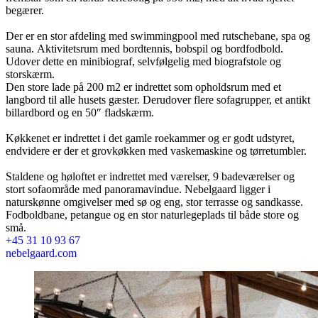
begærer.
Der er en stor afdeling med swimmingpool med rutschebane, spa og
sauna.
Aktivitetsrum med bordtennis, bobspil og bordfodbold.
Udover dette en minibiograf, selvfølgelig med biografstole og
storskærm.
Den store lade på 200 m2 er indrettet som opholdsrum med et
langbord til alle husets gæster. Derudover flere sofagrupper, et antikt
billardbord og en 50″ fladskærm.
Køkkenet er indrettet i det gamle roekammer og er godt udstyret,
endvidere er der et grovkøkken med vaskemaskine og tørretumbler.
Staldene og høloftet er indrettet med værelser, 9 badeværelser og
stort sofaområde med panoramavindue. Nebelgaard ligger i
naturskønne omgivelser med sø og eng, stor terrasse og sandkasse.
Fodboldbane, petangue og en stor naturlegeplads til både store og
små.
+45 31 10 93 67
nebelgaard.com