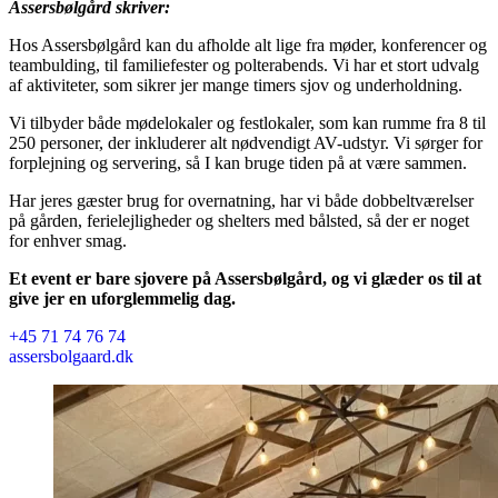
Assersbølgård skriver:
Hos Assersbølgård kan du afholde alt lige fra møder, konferencer og
teambulding, til familiefester og polterabends. Vi har et stort udvalg
af aktiviteter, som sikrer jer mange timers sjov og underholdning.
Vi tilbyder både mødelokaler og festlokaler, som kan rumme fra 8 til
250 personer, der inkluderer alt nødvendigt AV-udstyr. Vi sørger for
forplejning og servering, så I kan bruge tiden på at være sammen.
Har jeres gæster brug for overnatning, har vi både dobbeltværelser
på gården, ferielejligheder og shelters med bålsted, så der er noget
for enhver smag.
Et event er bare sjovere på Assersbølgård, og vi glæder os til at
give jer en uforglemmelig dag.
+45 71 74 76 74
assersbolgaard.dk