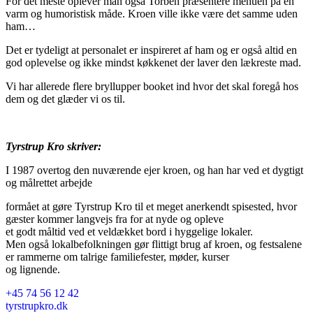
For det meste oplever man også Torben præsentere menuen på en
varm og humoristisk måde. Kroen ville ikke være det samme uden
ham…
Det er tydeligt at personalet er inspireret af ham og er også altid en
god oplevelse og ikke mindst køkkenet der laver den lækreste mad.
Vi har allerede flere bryllupper booket ind hvor det skal foregå hos
dem og det glæder vi os til.
Tyrstrup Kro skriver:
I 1987 overtog den nuværende ejer kroen, og han har ved et dygtigt
og målrettet arbejde
formået at gøre Tyrstrup Kro til et meget anerkendt spisested, hvor
gæster kommer langvejs fra for at nyde og opleve
et godt måltid ved et veldækket bord i hyggelige lokaler.
Men også lokalbefolkningen gør flittigt brug af kroen, og festsalene
er rammerne om talrige familiefester, møder, kurser
og lignende.
+45 74 56 12 42
tyrstrupkro.dk