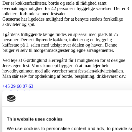
Der er køkkenfaciliteter, borde og stole til rådighed samt
overnatningsmulighed for 42 personer i hyggelige værelser. Der er 3
toiletter i forbindelse med festsalen.
Gæsterne har ligeledes mulighed for at benytte stedets forskellige
aktiviteter og spil.
I gårdens fritliggende længe findes en spisesal med plads til 75
personer. Der er tilhørende køkken, toiletter og en hyggelig
kaffestue på 1. salen med udsigt over ådalen og haven. Denne
bruger vi selv til morgenmadsgæster og egne arrangementer.
Ved leje af Gørdinglund Herregård får I muligheden for at designe
Jeres egen fest. Vores koncept bygger på at man lejer hele
hovedbygningen med alle værelser samt festsalen/aktivitetshallen.
Man står selv for opdækning af borde, bespisning, drikkevarer osv.
+45 29 60 07 63
gordinglund.dk
Det kan ikke blive meget mere storslående når man
kommer ind af porten ved Gørdinglund Herregård
This website uses cookies
We use cookies to personalise content and ads, to provide soc