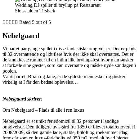
Wedding DJ spiller til bryllup på Restaurant
Slotsstalden Tirsbæk





Rated 5 out of 5
Nebelgaard
Vi har et par gange spillet i disse fantastiske omgivelser. Der er plads
til 32 overnattende og lidt flere hvis der ikke skal overnattes. Det er
de smukkeste rammer til en intim lille bryllupsfest hvor man ønsker
at forkæle sine gæster, som kan overnatte og måske nyde søndagen i
poolen.
Værtsparret, Brian og Jane, er de sødeste mennesker og ønsker
virkelig at I får den bedste oplevelse…
Nebelgaard skriver:
Om Nebelgaard – Plads til alle i ren luxus
Nebelgaard er et unikt feriedomicil til 32 personer i landlige
omgivelser. Den tidligere avlsgård fra 1850 er blevet totalrenoveret i
2008/2009, så den gamle lade, stalde, høloft og roekammer idag
fremstår som en luxus-feriebolig på 950 m2, med alt hvad hjertet